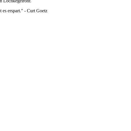
m Lochkegelrohr.
 es erspart." - Curt Goetz