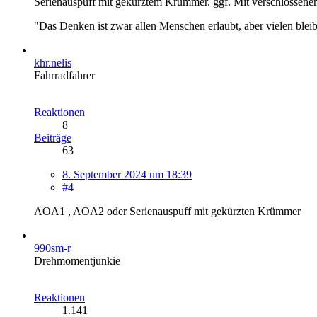
Serienauspuff mit gekürztem Krümmer. ggf. Mit verschlossene
"Das Denken ist zwar allen Menschen erlaubt, aber vielen bleibt
khr.nelis
Fahrradfahrer
Reaktionen
8
Beiträge
63
8. September 2024 um 18:39
#4
AOA1 , AOA2 oder Serienauspuff mit gekürzten Krümmer
990sm-r
Drehmomentjunkie
Reaktionen
1.141