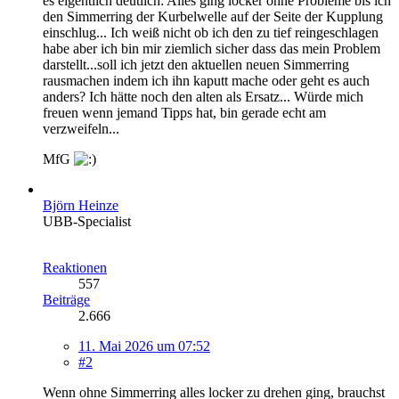
es eigentlich deutlich: Alles ging locker ohne Probleme bis ich
den Simmerring der Kurbelwelle auf der Seite der Kupplung
einschlug... Ich weiß nicht ob ich den zu tief reingeschlagen
habe aber ich bin mir ziemlich sicher dass das mein Problem
darstellt...soll ich jetzt den aktuellen neuen Simmerring
rausmachen indem ich ihn kaputt mache oder geht es auch
anders? Ich hätte noch den alten als Ersatz... Würde mich
freuen wenn jemand Tipps hat, bin gerade echt am
verzweifeln...
MfG
Björn Heinze
UBB-Specialist
Reaktionen
557
Beiträge
2.666
11. Mai 2026 um 07:52
#2
Wenn ohne Simmerring alles locker zu drehen ging, brauchst