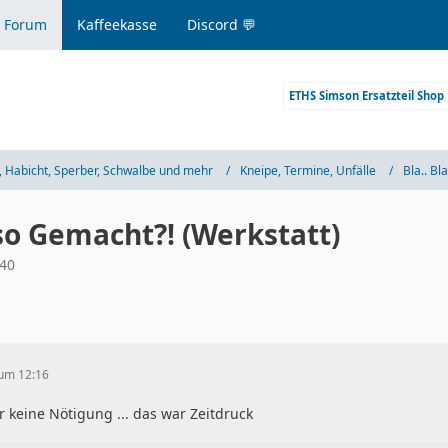
 Forum
Kaffeekasse
Discord 💬
ETHS Simson Ersatzteil Shop
 Habicht, Sperber, Schwalbe und mehr
Kneipe, Termine, Unfälle
Bla.. Bla
so Gemacht?! (Werkstatt)
:40
 um 12:16
r keine Nötigung ... das war Zeitdruck