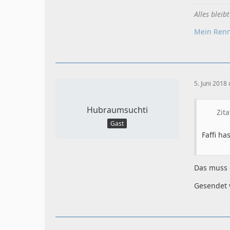
Alles bleib
Mein Renn
5. Juni 2018
Hubraumsuchti
Zit
Gast
Faffi ha
Das muss e
Gesendet 