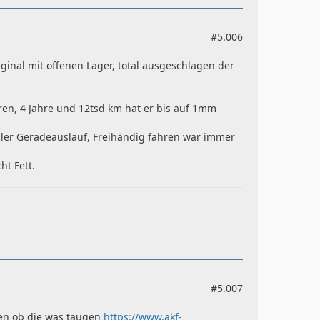
#5.006
ginal mit offenen Lager, total ausgeschlagen der
n, 4 Jahre und 12tsd km hat er bis auf 1mm
iler Geradeauslauf, Freihändig fahren war immer
ht Fett.
#5.007
auen ob die was taugen
https://www.akf-