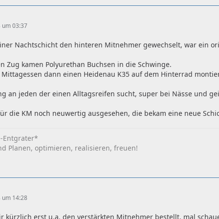
8 um 03:37
iner Nachtschicht den hinteren Mitnehmer gewechselt, war ein ori
en Zug kamen Polyurethan Buchsen in die Schwinge.
Mittagessen dann einen Heidenau K35 auf dem Hinterrad montiere
g an jeden der einen Alltagsreifen sucht, super bei Nässe und ge
 für die KM noch neuwertig ausgesehen, die bekam eine neue Schic
e-Entgrater*
 Planen, optimieren, realisieren, freuen!
8 um 14:28
r kürzlich erst u.a. den verstärkten Mitnehmer bestellt, mal sch