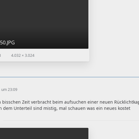
50.JPG
B
4.032 × 3.024
8 um 23:09
 bisschen Zeit verbracht beim aufsuchen einer neuen Rücklichtkapp
n dem Unterteil sind mistig, mal schauen was ein neues kostet
r