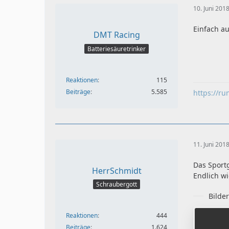
10. Juni 201
Einfach a
DMT Racing
Batteriesäuretrinker
Reaktionen
115
Beiträge
5.585
https://ru
11. Juni 201
Das Sport
HerrSchmidt
Endlich w
Schraubergott
Bilde
Reaktionen
444
Beiträge
1.624