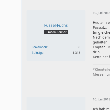
10. Juni 201
Heute in e
Fussel-Fuchs
Passsitz.
Simson-Kenner
Im gleich
Nach dem 
gehalten.
Empfehlun
Reaktionen
30
drin.
Beiträge
1.315
Kette hat
*Kleinteil
Messen und
10. Juni 201
Ich hab mi