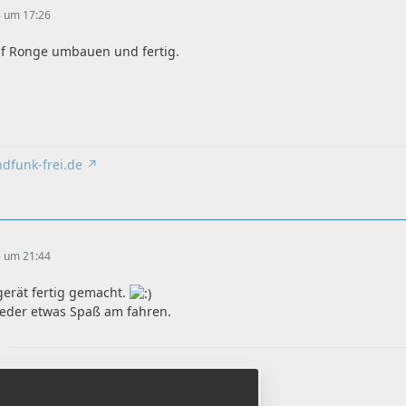
8 um 17:26
uf Ronge umbauen und fertig.
ndfunk-frei.de
8 um 21:44
gerät fertig gemacht.
ieder etwas Spaß am fahren.
r