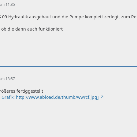
 um 11:35
S 09 Hydraulik ausgebaut und die Pumpe komplett zerlegt, zum R
 ob die dann auch funktioniert
 um 13:57
ößeres fertiggestellt
e Grafik: http://www.abload.de/thumb/wwrcf.jpg]