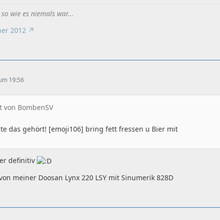
t so wie es niemals war...
er 2012
 um 19:56
at von BombenSV
ste das gehört! [emoji106] bring fett fressen u Bier mit
r definitiv
von meiner Doosan Lynx 220 LSY mit Sinumerik 828D