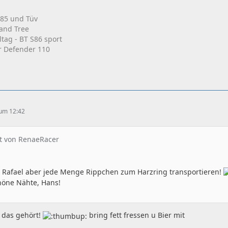
T85 und Tüv
 and Tree
ltag - BT S86 sport
r Defender 110
 um 12:42
at von RenaeRacer
 Rafael aber jede Menge Rippchen zum Harzring transportieren!
höne Nähte, Hans!
e das gehört!
bring fett fressen u Bier mit