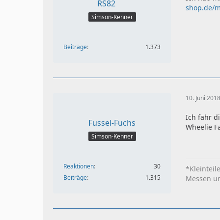
RS82
shop.de/
Simson-Kenner
Beiträge
1.373
10. Juni 201
Ich fahr d
Fussel-Fuchs
Wheelie F
Simson-Kenner
Reaktionen
30
*Kleinteil
Beiträge
1.315
Messen und