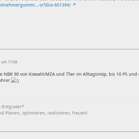
mitnehmergummi…-sr50/a-601394/
8 um 17:08
ie NBR 90 von Kowalit/MZA und 75er im Alltagsmöp, bis 10 PS und n
ahrer
e-Entgrater*
 Planen, optimieren, realisieren, freuen!