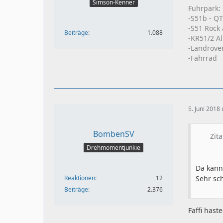
Simson-Kenner
Fuhrpark:
-S51b - Q
-S51 Rock
Beiträge
1.088
-KR51/2 Al
-Landrove
-Fahrrad
5. Juni 2018
BombenSV
Zit
Drehmomentjunkie
Da kann
Reaktionen
12
Sehr sc
Beiträge
2.376
Faffi hast