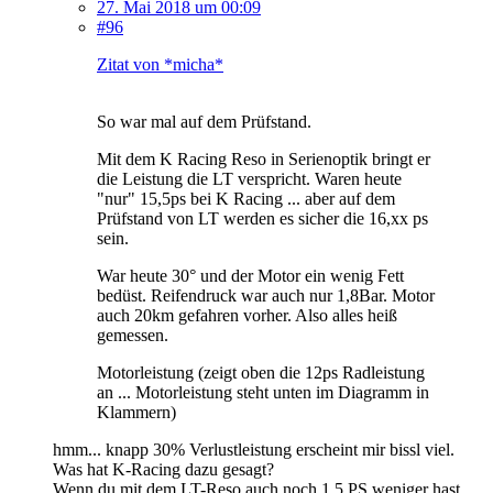
27. Mai 2018 um 00:09
#96
Zitat von *micha*
So war mal auf dem Prüfstand.
Mit dem K Racing Reso in Serienoptik bringt er
die Leistung die LT verspricht. Waren heute
"nur" 15,5ps bei K Racing ... aber auf dem
Prüfstand von LT werden es sicher die 16,xx ps
sein.
War heute 30° und der Motor ein wenig Fett
bedüst. Reifendruck war auch nur 1,8Bar. Motor
auch 20km gefahren vorher. Also alles heiß
gemessen.
Motorleistung (zeigt oben die 12ps Radleistung
an ... Motorleistung steht unten im Diagramm in
Klammern)
hmm... knapp 30% Verlustleistung erscheint mir bissl viel.
Was hat K-Racing dazu gesagt?
Wenn du mit dem LT-Reso auch noch 1,5 PS weniger hast,