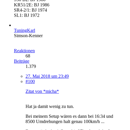
KR51/2E: BJ 1986
SR4-2/1: BJ 1974
SL1: BJ 1972
TuningKarl
Simson-Kenner
Reaktionen
68
Beiträge
1.379
27. Mai 2018 um 23:49
#100
Zitat von *micha*
Hat ja damit wenig zu tun.
Bei meinem Setup wären es dann bei 16:34 und
8500 Umdrehungen halt genau 100km/h ...