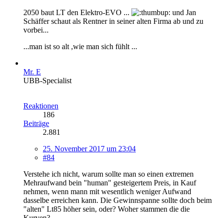
2050 baut LT den Elektro-EVO ...
und Jan
Schäffer schaut als Rentner in seiner alten Firma ab und zu
vorbei...
...man ist so alt ,wie man sich fühlt ...
Mr. E
UBB-Specialist
Reaktionen
186
Beiträge
2.881
25. November 2017 um 23:04
#84
Verstehe ich nicht, warum sollte man so einen extremen
Mehraufwand bein "human" gesteigertem Preis, in Kauf
nehmen, wenn mann mit wesentlich weniger Aufwand
dasselbe erreichen kann. Die Gewinnspanne sollte doch beim
"alten" Lt85 höher sein, oder? Woher stammen die die
Kurven?