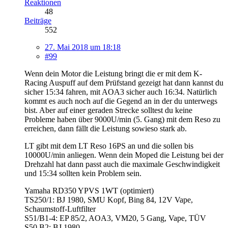
Reaktionen
48
Beiträge
552
27. Mai 2018 um 18:18
#99
Wenn dein Motor die Leistung bringt die er mit dem K-
Racing Auspuff auf dem Prüfstand gezeigt hat dann kannst du
sicher 15:34 fahren, mit AOA3 sicher auch 16:34. Natürlich
kommt es auch noch auf die Gegend an in der du unterwegs
bist. Aber auf einer geraden Strecke solltest du keine
Probleme haben über 9000U/min (5. Gang) mit dem Reso zu
erreichen, dann fällt die Leistung sowieso stark ab.
LT gibt mit dem LT Reso 16PS an und die sollen bis
10000U/min anliegen. Wenn dein Moped die Leistung bei der
Drehzahl hat dann passt auch die maximale Geschwindigkeit
und 15:34 sollten kein Problem sein.
Yamaha RD350 YPVS 1WT (optimiert)
TS250/1: BJ 1980, SMU Kopf, Bing 84, 12V Vape,
Schaumstoff-Luftfilter
S51/B1-4: EP 85/2, AOA3, VM20, 5 Gang, Vape, TÜV
S50 B2: BJ 1980