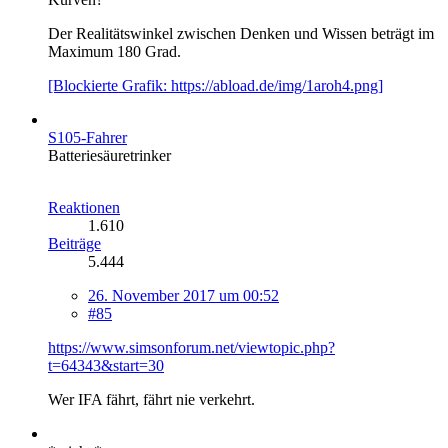
Der Realitätswinkel zwischen Denken und Wissen beträgt im
Maximum 180 Grad.
[Blockierte Grafik: https://abload.de/img/1aroh4.png]
S105-Fahrer
Batteriesäuretrinker
Reaktionen
1.610
Beiträge
5.444
26. November 2017 um 00:52
#85
https://www.simsonforum.net/viewtopic.php?
t=64343&start=30
Wer IFA fährt, fährt nie verkehrt.