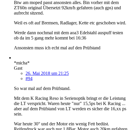
Btw am moped passt ansonsten alles. Bin vorher mit dem
ZT60n original Übersetzt 92km/h gefahren (auch gps) und
aufrecht sitzend.
Weil es oft auf Bremsen, Radlager, Kette etc geschoben wird.
Werde dann nochmal mit dem aoa3 Edelstahl auspuff testen
ob da im 5 gang mehr kommt bei 16:36
Ansonsten muss ich echt mal auf den Prüfstand
*micha*
Gast
26. Mai 2018 um 21:25
#94
So war mal auf dem Prüfstand.
Mit dem K Racing Reso in Serienoptik bringt er die Leistung
die LT verspricht. Waren heute "nur" 15,5ps bei K Racing ...
aber auf dem Prüfstand von LT werden es sicher die 16,xx ps
sein.
War heute 30° und der Motor ein wenig Fett bedüst.
Reifendruck war auch nur 1,8Bar. Motor auch 20km gefahren