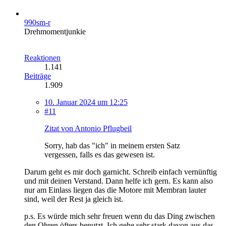
990sm-r
Drehmomentjunkie
Reaktionen
1.141
Beiträge
1.909
10. Januar 2024 um 12:25
#11
Zitat von Antonio Pflugbeil
Sorry, hab das "ich" in meinem ersten Satz
vergessen, falls es das gewesen ist.
Darum geht es mir doch garnicht. Schreib einfach vernünftig
und mit deinen Verstand. Dann helfe ich gern. Es kann also
nur am Einlass liegen das die Motore mit Membran lauter
sind, weil der Rest ja gleich ist.
p.s. Es würde mich sehr freuen wenn du das Ding zwischen
den Ohren öfters benutzt. Ich gehe sehr stark davon aus das