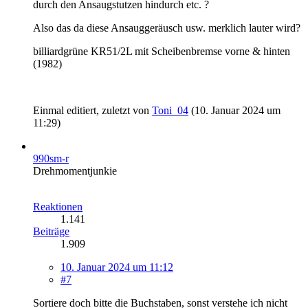
durch den Ansaugstutzen hindurch etc. ?
Also das da diese Ansauggeräusch usw. merklich lauter wird?
billiardgrüne KR51/2L mit Scheibenbremse vorne & hinten
(1982)
Einmal editiert, zuletzt von
Toni_04
(
10. Januar 2024 um
11:29
)
990sm-r
Drehmomentjunkie
Reaktionen
1.141
Beiträge
1.909
10. Januar 2024 um 11:12
#7
Sortiere doch bitte die Buchstaben, sonst verstehe ich nicht