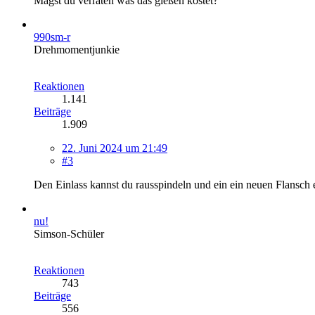
Magst du verraten was das gießen kostet?
990sm-r
Drehmomentjunkie
Reaktionen
1.141
Beiträge
1.909
22. Juni 2024 um 21:49
#3
Den Einlass kannst du rausspindeln und ein ein neuen Flansch 
nu!
Simson-Schüler
Reaktionen
743
Beiträge
556