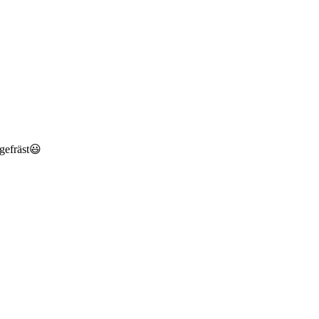
 gefräst😃