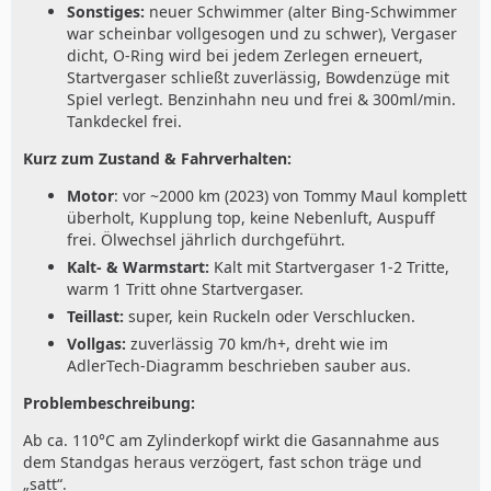
Sonstiges:
neuer Schwimmer (alter Bing-Schwimmer
war scheinbar vollgesogen und zu schwer), Vergaser
dicht, O-Ring wird bei jedem Zerlegen erneuert,
Startvergaser schließt zuverlässig, Bowdenzüge mit
Spiel verlegt. Benzinhahn neu und frei & 300ml/min.
Tankdeckel frei.
Kurz zum Zustand & Fahrverhalten:
Motor
: vor ~2000 km (2023) von Tommy Maul komplett
überholt, Kupplung top, keine Nebenluft, Auspuff
frei. Ölwechsel jährlich durchgeführt.
Kalt- & Warmstart:
Kalt mit Startvergaser 1-2 Tritte,
warm 1 Tritt ohne Startvergaser.
Teillast:
super, kein Ruckeln oder Verschlucken.
Vollgas:
zuverlässig 70 km/h+, dreht wie im
AdlerTech-Diagramm beschrieben sauber aus.
Problembeschreibung:
Ab ca. 110°C am Zylinderkopf wirkt die Gasannahme aus
dem Standgas heraus verzögert, fast schon träge und
„satt“.