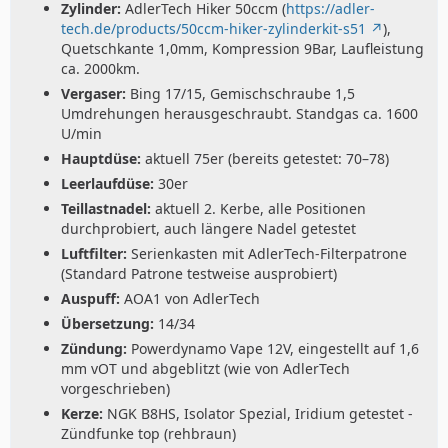
Zylinder:
AdlerTech Hiker 50ccm (
https://adler-
tech.de/products/50ccm-hiker-zylinderkit-s51
),
Quetschkante 1,0mm, Kompression 9Bar, Laufleistung
ca. 2000km.
Vergaser:
Bing 17/15, Gemischschraube 1,5
Umdrehungen herausgeschraubt. Standgas ca. 1600
U/min
Hauptdüse:
aktuell 75er (bereits getestet: 70–78)
Leerlaufdüse:
30er
Teillastnadel:
aktuell 2. Kerbe, alle Positionen
durchprobiert, auch längere Nadel getestet
Luftfilter:
Serienkasten mit AdlerTech-Filterpatrone
(Standard Patrone testweise ausprobiert)
Auspuff:
AOA1 von AdlerTech
Übersetzung:
14/34
Zündung:
Powerdynamo Vape 12V, eingestellt auf 1,6
mm vOT und abgeblitzt (wie von AdlerTech
vorgeschrieben)
Kerze:
NGK B8HS, Isolator Spezial, Iridium getestet -
Zündfunke top (rehbraun)