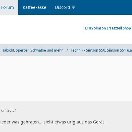
 Forum
Kaffeekasse
Discord 💬
ETHS Simson Ersatzteil Shop
 Habicht, Sperber, Schwalbe und mehr
Technik - Simson S50, Simson S51 u.a
4 um 20:54
eder was gebraten... sieht etwas urig aus das Gerät