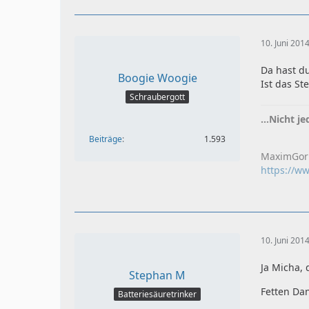
10. Juni 201
Da hast du
Boogie Woogie
Ist das St
Schraubergott
...Nicht j
Beiträge
1.593
MaximGor
https://
10. Juni 201
Ja Micha, 
Stephan M
Fetten Dan
Batteriesäuretrinker