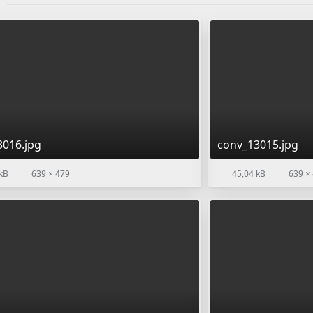
r
3016.jpg
conv_13015.jpg
kB
639 × 479
45,04 kB
639 ×