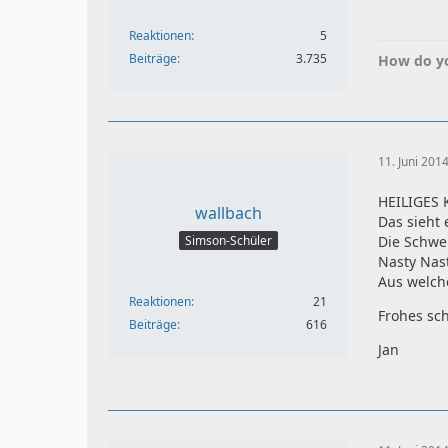
Reaktionen
5
Beiträge
3.735
How do yo
11. Juni 201
HEILIGES
wallbach
Das sieht 
Simson-Schüler
Die Schwe
Nasty Nast
Aus welch
Reaktionen
21
Frohes sc
Beiträge
616
Jan