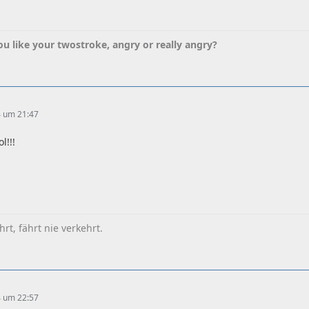
u like your twostroke, angry or really angry?
4 um 21:47
l!!!
hrt, fährt nie verkehrt.
4 um 22:57