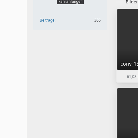
Fahranfänger
Bilde
Beiträge
306
conv_1
61,08 