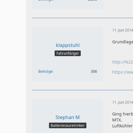
11. Juni 201
Grundlagen
klappstuhl
Fahranfänger
http://%2
Beiträge
306
https://w
11. Juni 201
Ging hier
Stephan M
MTX.
Batteriesäuretrinker
Luftkühler