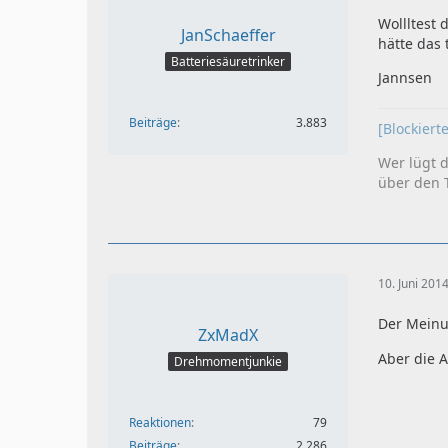
Wollltest 
JanSchaeffer
hätte das
Batteriesäuretrinker
Jannsen
Beiträge
3.883
[Blockiert
Wer lügt de
über den T
10. Juni 201
Der Meinun
ZxMadX
Aber die Ar
Drehmomentjunkie
Reaktionen
79
Beiträge
2.286