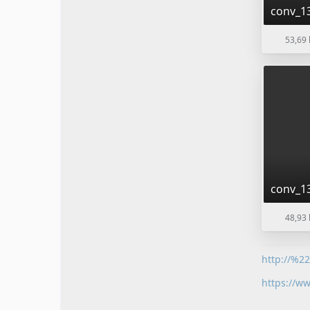
conv_1
53,69 
conv_1
48,93 
http://%2
https://w