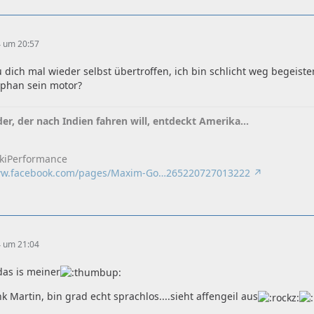
4 um 20:57
 dich mal wieder selbst übertroffen, ich bin schlicht weg begeister
ephan sein motor?
eder, der nach Indien fahren will, entdeckt Amerika...
kiPerformance
www.facebook.com/pages/Maxim-Go…265220727013222
4 um 21:04
das is meiner
k Martin, bin grad echt sprachlos....sieht affengeil aus