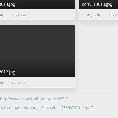
3014.jpg
conv_13013.jpg
kB
639 × 479
49,16 kB
639 ×
3012.jpg
kB
639 × 479
2http//www.klappstuhl-tuning.de%22
ww.facebook.com/pages/Schwalbe…3386378?fref=ts