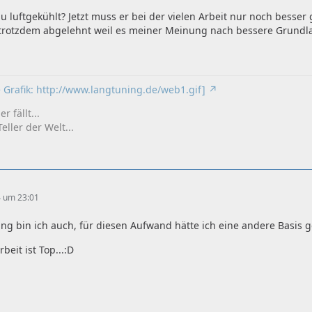
du luftgekühlt? Jetzt muss er bei der vielen Arbeit nur noch besser 
 trotzdem abgelehnt weil es meiner Meinung nach bessere Grundla
e Grafik: http://www.langtuning.de/web1.gif]
r fällt...
eller der Welt...
4 um 23:01
g bin ich auch, für diesen Aufwand hätte ich eine andere Basis g
beit ist Top...:D