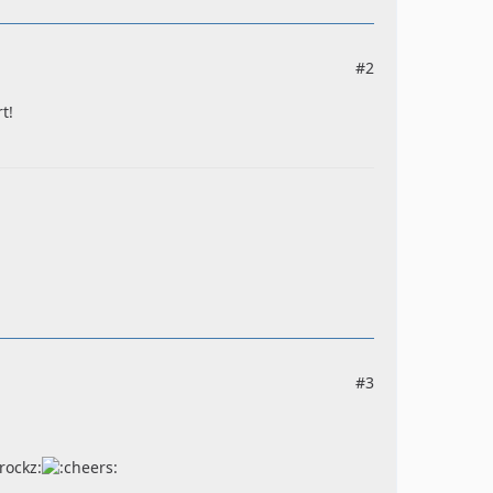
#2
t!
#3