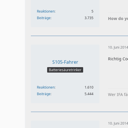
Reaktionen
5
Beiträge
3.735
How do yo
10. Juni 201
Richtig Coo
S105-Fahrer
Batteriesäuretrinker
Reaktionen
1.610
Beiträge
5.444
Wer IFA fä
10. Juni 201