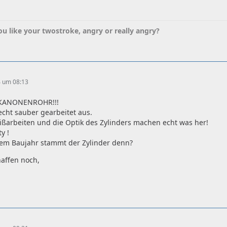
u like your twostroke, angry or really angry?
4 um 08:13
 KANONENROHR!!!
echt sauber gearbeitet aus.
ißarbeiten und die Optik des Zylinders machen echt was her!
y !
em Baujahr stammt der Zylinder denn?
haffen noch,