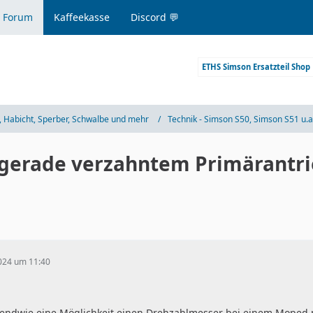
 Forum
Kaffeekasse
Discord 💬
ETHS Simson Ersatzteil Shop
 Habicht, Sperber, Schwalbe und mehr
Technik - Simson S50, Simson S51 u.a
gerade verzahntem Primärantr
2024 um 11:40
rgendwie eine Möglichkeit einen Drehzahlmesser bei einem Moped 