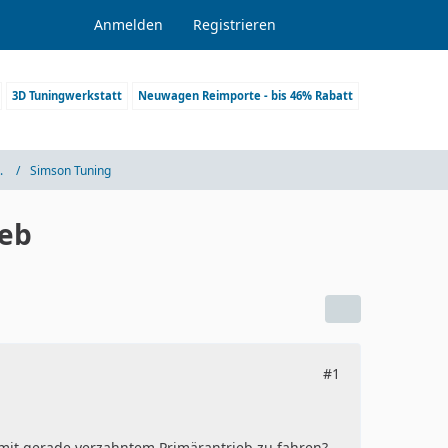
Anmelden
Registrieren
3D Tuningwerkstatt
Neuwagen Reimporte - bis 46% Rabatt
.
Simson Tuning
ieb
#1
mit gerade verzahntem Primärantrieb zu fahren?