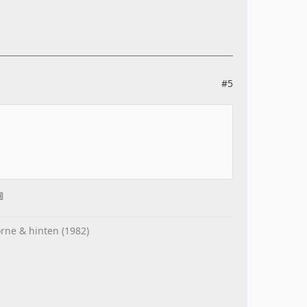
#5

rne & hinten (1982)