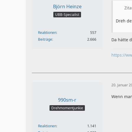
Björn Heinze
Zit
UBB-Specialist
Dreh de
Reaktionen
557
Beiträge
2.666
Da hätte 
https://w
20. Januar 
Wenn man e
990sm-r
Drehmomentjunkie
Reaktionen
1.141