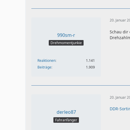
20. Januar 
Schau dir
990sm-r
Drehzahlm
Drehmomentjunkie
Reaktionen
1.141
Beiträge
1.909
20. Januar 
DDR-Sorti
derleo87
Fahranfänger