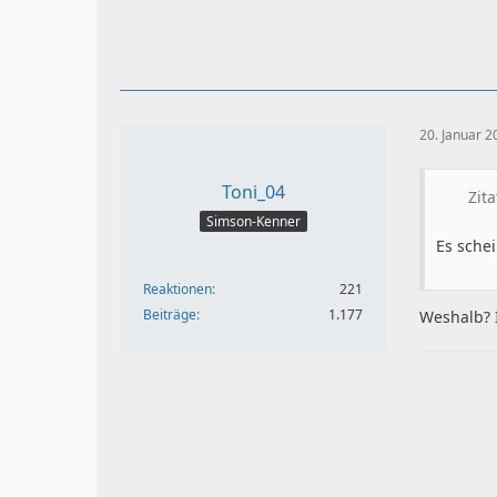
20. Januar 
Toni_04
Zit
Simson-Kenner
Es schei
Reaktionen
221
Beiträge
1.177
Weshalb? 