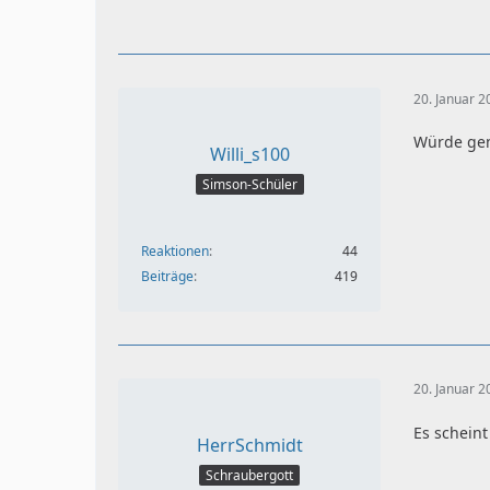
20. Januar 
Würde gen
Willi_s100
Simson-Schüler
Reaktionen
44
Beiträge
419
20. Januar 
Es scheint
HerrSchmidt
Schraubergott