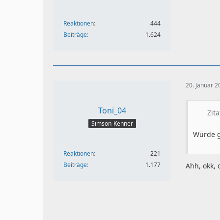
Reaktionen
444
Beiträge
1.624
20. Januar 
Toni_04
Zita
Simson-Kenner
Würde g
Reaktionen
221
Beiträge
1.177
Ahh, okk,