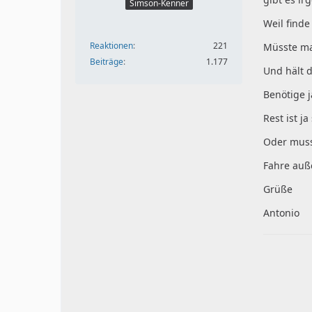
Simson-Kenner
Weil finde
Reaktionen
221
Müsste ma
Beiträge
1.177
Und hält 
Benötige ja
Rest ist ja
Oder muss
Fahre auß
Grüße
Antonio