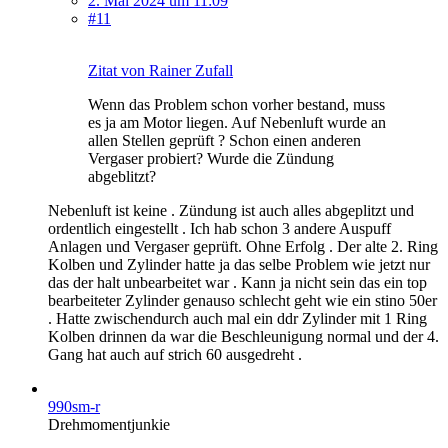
2. Mai 2024 um 11:09
#11
Zitat von Rainer Zufall
Wenn das Problem schon vorher bestand, muss
es ja am Motor liegen. Auf Nebenluft wurde an
allen Stellen geprüft ? Schon einen anderen
Vergaser probiert? Wurde die Zündung
abgeblitzt?
Nebenluft ist keine . Zündung ist auch alles abgeplitzt und
ordentlich eingestellt . Ich hab schon 3 andere Auspuff
Anlagen und Vergaser geprüft. Ohne Erfolg . Der alte 2. Ring
Kolben und Zylinder hatte ja das selbe Problem wie jetzt nur
das der halt unbearbeitet war . Kann ja nicht sein das ein top
bearbeiteter Zylinder genauso schlecht geht wie ein stino 50er
. Hatte zwischendurch auch mal ein ddr Zylinder mit 1 Ring
Kolben drinnen da war die Beschleunigung normal und der 4.
Gang hat auch auf strich 60 ausgedreht .
990sm-r
Drehmomentjunkie