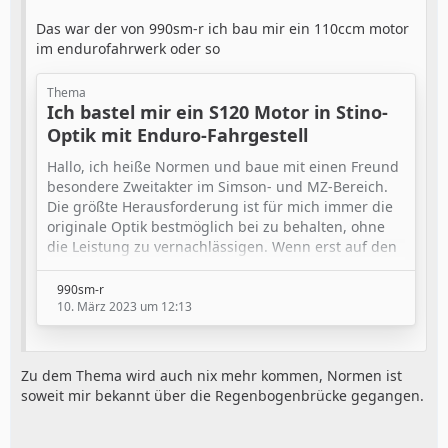
Das war der von 990sm-r ich bau mir ein 110ccm motor
im endurofahrwerk oder so
Thema
Ich bastel mir ein S120 Motor in Stino-
Optik mit Enduro-Fahrgestell
Hallo, ich heiße Normen und baue mit einen Freund
besondere Zweitakter im Simson- und MZ-Bereich.
Die größte Herausforderung ist für mich immer die
originale Optik bestmöglich bei zu behalten, ohne
die Leistung zu vernachlässigen. Wenn erst auf den
2. oder 3. Blick Unterschiede auffallen, dann haben
wir ordentlich gearbeitet.
990sm-r
10. März 2023 um 12:13
Zu dem Thema wird auch nix mehr kommen, Normen ist
soweit mir bekannt über die Regenbogenbrücke gegangen.