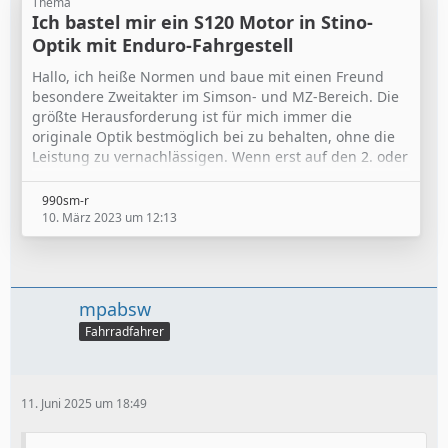
Thema
Ich bastel mir ein S120 Motor in Stino-
Optik mit Enduro-Fahrgestell
Hallo, ich heiße Normen und baue mit einen Freund
besondere Zweitakter im Simson- und MZ-Bereich. Die
größte Herausforderung ist für mich immer die
originale Optik bestmöglich bei zu behalten, ohne die
Leistung zu vernachlässigen. Wenn erst auf den 2. oder
3. Blick Unterschiede auffallen, dann haben wir
ordentlich gearbeitet.
990sm-r
10. März 2023 um 12:13
mpabsw
Fahrradfahrer
11. Juni 2025 um 18:49