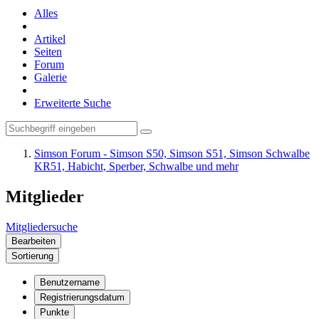
Alles
Artikel
Seiten
Forum
Galerie
Erweiterte Suche
Simson Forum - Simson S50, Simson S51, Simson Schwalbe
KR51, Habicht, Sperber, Schwalbe und mehr
Mitglieder
Mitgliedersuche
Bearbeiten
Sortierung
Benutzername
Registrierungsdatum
Punkte