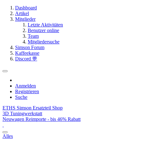
Dashboard
Artikel
Mitglieder
Letzte Aktivitäten
Benutzer online
Team
Mitgliedersuche
Simson Forum
Kaffeekasse
Discord 💬
Anmelden
Registrieren
Suche
ETHS Simson Ersatzteil Shop
3D Tuningwerkstatt
Neuwagen Reimporte - bis 46% Rabatt
Alles